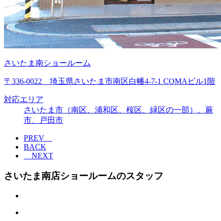
さいたま南ショールーム
〒336-0022 埼玉県さいたま市南区白幡4-7-1 COMAビル1階
対応エリア
さいたま市（南区、浦和区、桜区、緑区の一部）、蕨
市、戸田市
PREV
BACK
NEXT
さいたま南店ショールームのスタッフ