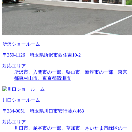
所沢ショールーム
〒359-1126 埼玉県所沢市西住吉10-2
対応エリア
所沢市、入間市の一部、狭山市、新座市の一部、東京
都東村山市、東京都清瀬市
川口ショールーム
〒334-0051 埼玉県川口市安行藤八463
対応エリア
川口市、越谷市の一部、草加市、さいたま市緑区の一