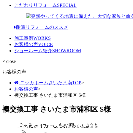
こだわりリフォーム
SPECIAL
耐震リフォームのススメ
施工事例
WORKS
お客様の声
VOICE
ショールーム紹介
SHOWROOM
× close
お客様の声
ニッカホームさいたま南TOP
>
お客様の声
>
襖交換工事 さいたま市浦和区 S様
襖交換工事 さいたま市浦和区 S様