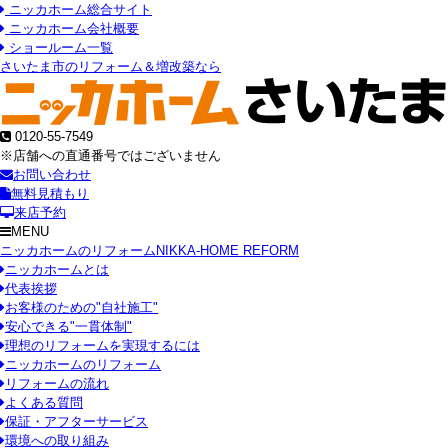
ニッカホーム総合サイト
ニッカホーム会社概要
ショールーム一覧
さいたま市のリフォーム＆増改築なら
0120-55-7549
※店舗への直通番号ではございません
お問い合わせ
無料見積もり
来店予約
MENU
ニッカホームのリフォーム
NIKKA-HOME REFORM
ニッカホームとは
代表挨拶
お客様のための"自社施工"
安心できる"一貫体制"
理想のリフォームを実現するには
ニッカホームのリフォーム
リフォームの流れ
よくある質問
保証・アフターサービス
環境への取り組み