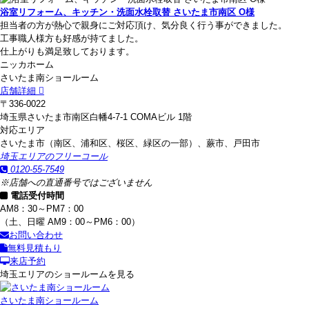
浴室リフォーム、キッチン・洗面水栓取替 さいたま市南区 O様
担当者の方が熱心で親身にご対応頂け、気分良く行う事ができました。
工事職人様方も好感が持てました。
仕上がりも満足致しております。
ニッカホーム
さいたま南ショールーム
店舗詳細
〒336-0022
埼玉県さいたま市南区白幡4-7-1 COMAビル 1階
対応エリア
さいたま市（南区、浦和区、桜区、緑区の一部）、蕨市、戸田市
埼玉エリアのフリーコール
0120-55-7549
※店舗への直通番号ではございません
電話受付時間
AM8：30～PM7：00
（土、日曜 AM9：00～PM6：00）
お問い合わせ
無料見積もり
来店予約
埼玉エリアのショールームを見る
さいたま南ショールーム