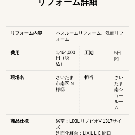
リフォーム詳細
リフォーム内容
バスルームリフォーム、洗面リフ
ォーム
1,464,000
費用
工期
5日
円（税
間
込）
現場名
さいたま
担当
さい
市南区 N
たま
様邸
南シ
ョー
ルー
ム
商品仕様
浴室：LIXIL リノビオV 1317サイ
ズ
洗面化粧台：LIXIL L.C 間口