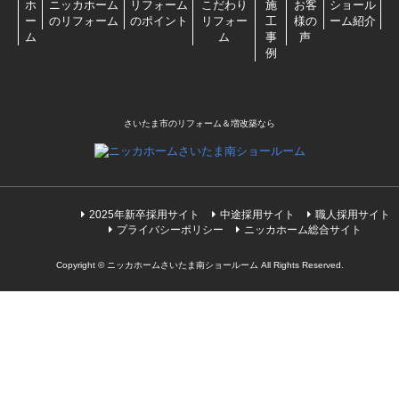
ホ
ニッカホーム
リフォーム
こだわり
施
お客
ショール
ー
のリフォーム
のポイント
リフォー
工
様の
ーム紹介
ム
ム
事
声
例
さいたま市のリフォーム＆増改築なら
2025年新卒採用サイト
中途採用サイト
職人採用サイト
プライバシーポリシー
ニッカホーム総合サイト
Copyright © ニッカホームさいたま南ショールーム All Rights Reserved.