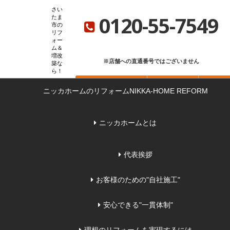
ニッカホーム総合サイト
ニッカホーム会社概要
ショールーム一覧
さい
0120-55-7549
たま
市の
リフ
ォー
ム＆
増改
※店舗への直通番号ではございません
築な
ら
お問い合わせ
無料見積もり
来店
ニッカホームのリフォーム
NIKKA-HOME REFORM
ニッカホームとは
代表挨拶
お客様のための"自社施工"
安心できる"一貫体制"