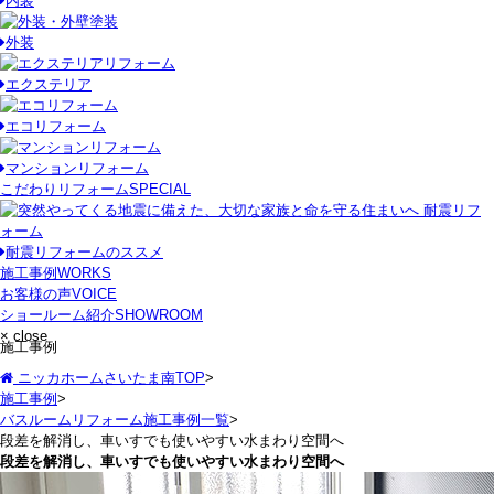
内装
外装
エクステリア
エコリフォーム
マンションリフォーム
こだわりリフォーム
SPECIAL
耐震リフォームのススメ
施工事例
WORKS
お客様の声
VOICE
ショールーム紹介
SHOWROOM
× close
施工事例
ニッカホームさいたま南TOP
>
施工事例
>
バスルームリフォーム施工事例一覧
>
段差を解消し、車いすでも使いやすい水まわり空間へ
段差を解消し、車いすでも使いやすい水まわり空間へ