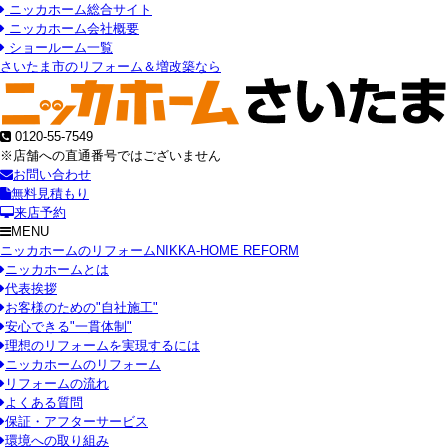
ニッカホーム総合サイト
ニッカホーム会社概要
ショールーム一覧
さいたま市のリフォーム＆増改築なら
0120-55-7549
※店舗への直通番号ではございません
お問い合わせ
無料見積もり
来店予約
MENU
ニッカホームのリフォーム
NIKKA-HOME REFORM
ニッカホームとは
代表挨拶
お客様のための"自社施工"
安心できる"一貫体制"
理想のリフォームを実現するには
ニッカホームのリフォーム
リフォームの流れ
よくある質問
保証・アフターサービス
環境への取り組み