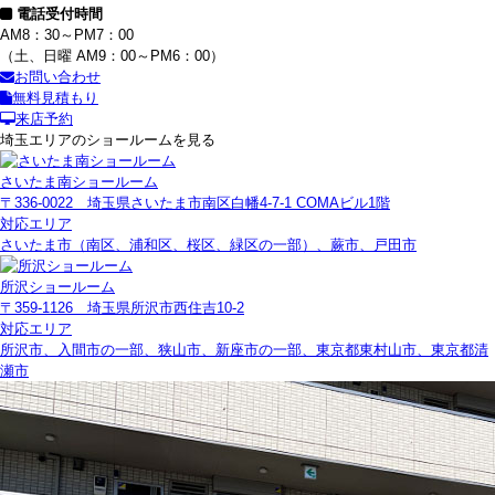
電話受付時間
AM8：30～PM7：00
（土、日曜 AM9：00～PM6：00）
お問い合わせ
無料見積もり
来店予約
埼玉エリアのショールームを見る
さいたま南ショールーム
〒336-0022 埼玉県さいたま市南区白幡4-7-1 COMAビル1階
対応エリア
さいたま市（南区、浦和区、桜区、緑区の一部）、蕨市、戸田市
所沢ショールーム
〒359-1126 埼玉県所沢市西住吉10-2
対応エリア
所沢市、入間市の一部、狭山市、新座市の一部、東京都東村山市、東京都清
瀬市