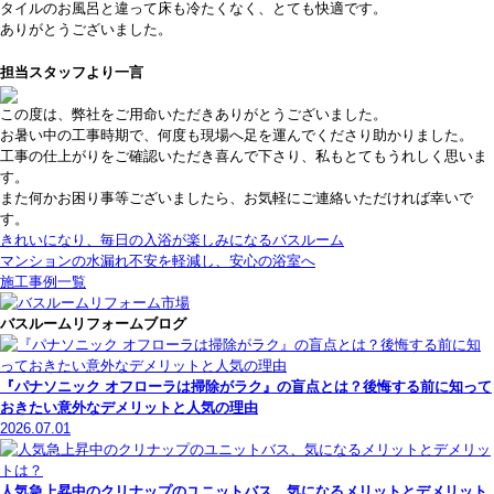
タイルのお風呂と違って床も冷たくなく、とても快適です。
ありがとうございました。
担当スタッフより一言
この度は、弊社をご用命いただきありがとうございました。
お暑い中の工事時期で、何度も現場へ足を運んでくださり助かりました。
工事の仕上がりをご確認いただき喜んで下さり、私もとてもうれしく思いま
す。
また何かお困り事等ございましたら、お気軽にご連絡いただければ幸いで
す。
きれいになり、毎日の入浴が楽しみになるバスルーム
マンションの水漏れ不安を軽減し、安心の浴室へ
施工事例一覧
バスルームリフォームブログ
『パナソニック オフローラは掃除がラク』の盲点とは？後悔する前に知って
おきたい意外なデメリットと人気の理由
2026.07.01
人気急上昇中のクリナップのユニットバス、気になるメリットとデメリット